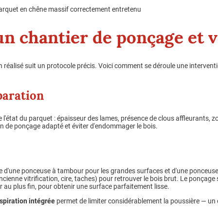
parquet en chêne massif correctement entretenu
un chantier de ponçage et vi
n réalisé suit un protocole précis. Voici comment se déroule une interventi
éparation
 l'état du parquet : épaisseur des lames, présence de clous affleurants,
rain de ponçage adapté et éviter d'endommager le bois.
aide d'une ponceuse à tambour pour les grandes surfaces et d'une ponceuse 
ncienne vitrification, cire, taches) pour retrouver le bois brut. Le ponçage 
er au plus fin, pour obtenir une surface parfaitement lisse.
spiration intégrée
permet de limiter considérablement la poussière — un c