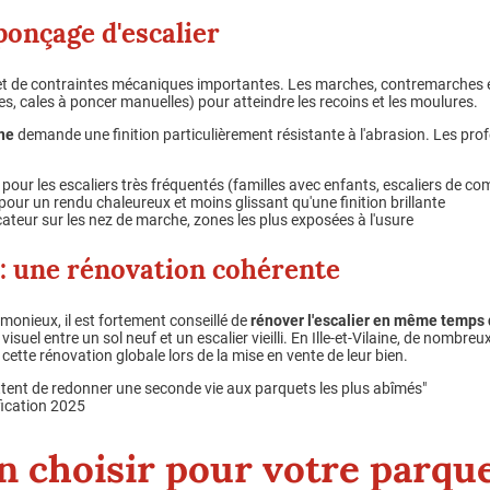
ponçage d'escalier
fic et de contraintes mécaniques importantes. Les marches, contremarches
es, cales à poncer manuelles) pour atteindre les recoins et les moulures.
êne
demande une finition particulièrement résistante à l'abrasion. Les p
pour les escaliers très fréquentés (familles avec enfants, escaliers de c
pour un rendu chaleureux et moins glissant qu'une finition brillante
icateur sur les nez de marche, zones les plus exposées à l'usure
 : une rénovation cohérente
onieux, il est fortement conseillé de
rénover l'escalier en même temps 
visuel entre un sol neuf et un escalier vieilli. En Ille-et-Vilaine, de nombre
ette rénovation globale lors de la mise en vente de leur bien.
ettent de redonner une seconde vie aux parquets les plus abîmés"
fication 2025
on choisir pour votre parque