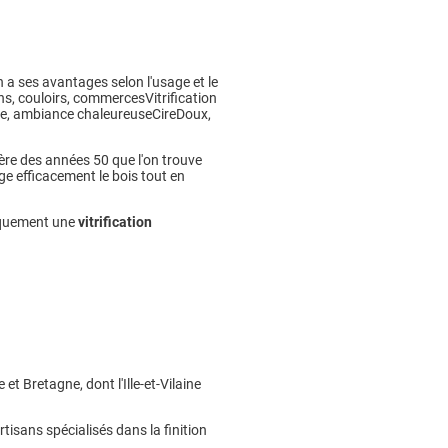
 a ses avantages selon l'usage et le
s, couloirs, commercesVitrification
 ambiance chaleureuseCireDoux,
re des années 50 que l'on trouve
ge efficacement le bois tout en
tiquement une
vitrification
t Bretagne, dont l'Ille-et-Vilaine
tisans spécialisés dans la finition