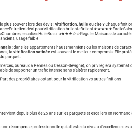
le plus souvent lors des devis :
vitrification, huile ou cire ?
Chaque finition
anceEntretienIdéal pourVitrification brillanteBrillant★★★★★FacileSalon
hambres, escaliersHuileBois nu★★★☆☆RégulierMaisons de caractère,
ciens, usage faible
ennais
: dans les appartements haussmanniens ou les maisons de caractè
nnes, la
vitrification satinée
est souvent le meilleur compromis. Elle protè
 du parquet.
ommerces, bureaux à Rennes ou Cesson-Sévigné), on privilégiera systéma
pable de supporter un trafic intense sans s'altérer rapidement.
 Part des propriétaires optant pour la vitrification vs autres finitions
tervient depuis plus de 25 ans sur les parquets et escaliers en Normandie e
: une récompense professionnelle qui atteste du niveau d'excellence des ar