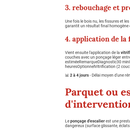
3. rebouchage et pr
Une fois le bois nu, les fissures et 
garantit un résultat final homogène 
4. application de la 
Vient ensuite l'application de la
vitri
couches avec un ponçage léger entre c
estiméeRemarqueDiagnostic30 minIn
heuresOptionnelVitrification (2 cou
📊
2 à 4 jours
- Délai moyen d'une ré
Parquet ou es
d'interventio
Le
ponçage d'escalier
est une presta
dangereux (surface glissante, éclats 