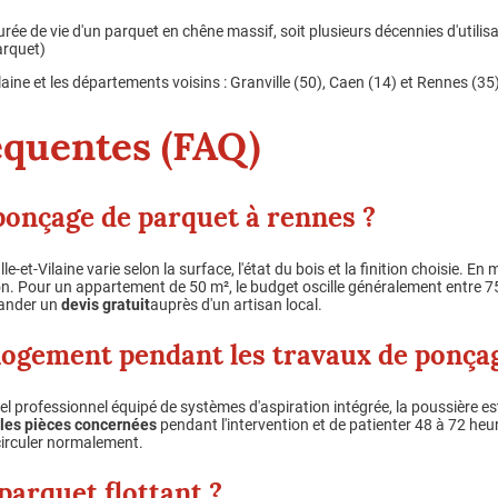
urée de vie d'un parquet en chêne massif, soit plusieurs décennies d'util
arquet)
Vilaine et les départements voisins : Granville (50), Caen (14) et Rennes (
équentes (FAQ)
onçage de parquet à rennes ?
le-et-Vilaine varie selon la surface, l'état du bois et la finition choisie. 
on. Pour un appartement de 50 m², le budget oscille généralement entre 7
mander un
devis gratuit
auprès d'un artisan local.
 logement pendant les travaux de ponça
 professionnel équipé de systèmes d'aspiration intégrée, la poussière es
 les pièces concernées
pendant l'intervention et de patienter 48 à 72 heur
circuler normalement.
arquet flottant ?