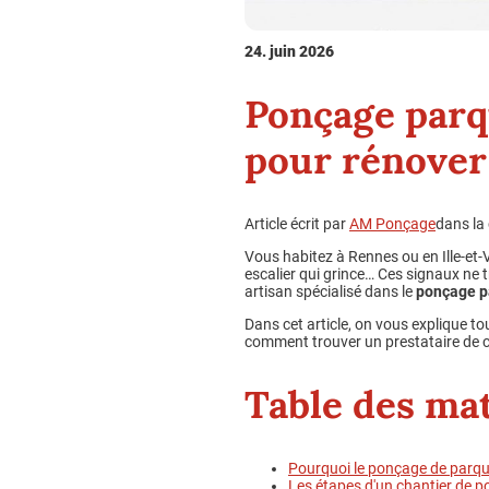
24. juin 2026
Ponçage parqu
pour rénover 
Article écrit par
AM Ponçage
dans la
Vous habitez à Rennes ou en Ille-et-
escalier qui grince… Ces signaux ne t
artisan spécialisé dans le
ponçage p
Dans cet article, on vous explique tou
comment trouver un prestataire de co
Table des ma
Pourquoi le ponçage de parqu
Les étapes d'un chantier de po