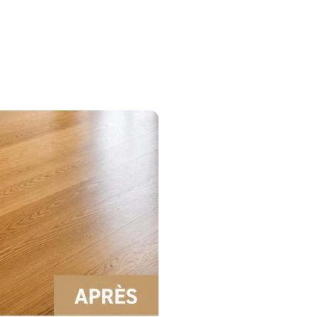
Ponçage
Réno & Ponçage : Le Blog
Contact