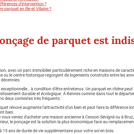
ifférences d'intervention ?
re parquet en Ille-et-Vilaine ?
onçage de parquet est indi
sion, avec un parc immobilier particulièrement riche en maisons de carac
 ou le centre historique regorgent de logements construits entre les an
s décennies.
 exceptionnelle… à condition d'être entretenus. Un parquet en chêne peut ê
investissement durable et écologique. À Rennes comme dans tout le dépar
s deux contextes très fréquents :
quet rénové augmente l'attractivité d'un bien et peut faire la différence lo
nt bien.
e vous veniez d'acheter une maison ancienne à Cesson-Sévigné ou à Bruz
térieur, le ponçage est la solution la plus économique face au remplacemen
0 à 15 ans de durée de vie supplémentaire pour votre sol en bois.