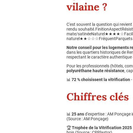
vilaine ?
C'est souvent la question qui revient 
rendu souhaité.FinitionAspectRésist
mate/satinéeNaturel★★★★☆FacileC
naturel★★☆☆☆FréquentParquets an
Notre conseil pour les logements r
dans les quartiers historiques de Re
respectant le caractère authentique
Pour les professionnels (hôtels, c
polyuréthane haute résistance
, ca
📊
72 % choisissent la vitrification
-
Chiffres clés
📊
25 ans
d'expertise : AM Ponçage in
(Source : AM Ponçage)
🏆
Trophée de la Vitrification 2025
bois (Source : CPPlastor)