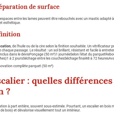
éparation de surface
les espaces entre les lames peuvent être rebouchés avec un mastic adapté à
et esthétique.
finition
fication
, de l'huile ou de la cire selon la finition souhaitée. Un vitrificateur
haque passage. Le résultat : un sol brillant, résistant et facile à entret
clus dans le devisPonçage (50 m²)1 journéeSelon l'état du parquetReb
ches)1 à 2 joursSéchage entre les couchesSéchage final48 à 72 heuresAv
novation complète parquet (50 m²)
calier : quelles différences
n ?
tion à part entière, souvent sous-estimée. Pourtant, un escalier en bois 
de bois) et dévalorise visuellement tout un intérieur.