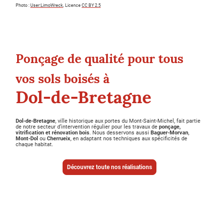
Photo :
User:LimoWreck
, Licence
CC BY 2.5
Ponçage de qualité pour tous
vos sols boisés à
Dol-de-Bretagne
Dol-de-Bretagne
, ville historique aux portes du Mont-Saint-Michel, fait partie
de notre secteur d’intervention régulier pour les travaux de
ponçage,
vitrification et rénovation bois
. Nous desservons aussi
Baguer-Morvan
,
Mont-Dol
ou
Cherrueix
, en adaptant nos techniques aux spécificités de
chaque habitat.
Découvrez toute nos réalisations